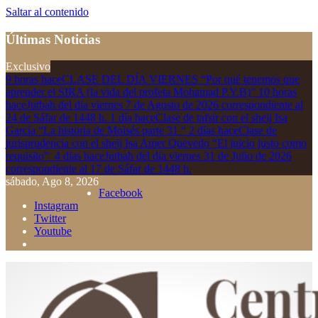
Saltar al contenido
Últimas Noticias
Exclusivo
9 horas hace
CLASE DEL DÍA VIERNES “Por qué tenemos que
aprender el SIRA (la vida del profeta Mohamad P.Y.B)”
10 horas
hace
Jutbah del día viernes 7 de Agosto de 2026 correspondiente al
24 de Sáfar de 1448 h.
1 día hace
Clase de tafsir con el sheij Isa
García “La historia de Moisés parte 31 “
2 días hace
Clase de
jurisprudencia con el sheij Isa Amer Quevedo “El juicio justo como
requisito”
4 días hace
Jutbah del día viernes 31 de Julio de 2026
correspondiente al 17 de Sáfar de 1448 h.
sábado, Ago 8, 2026
Facebook
Instagram
Twitter
Youtube