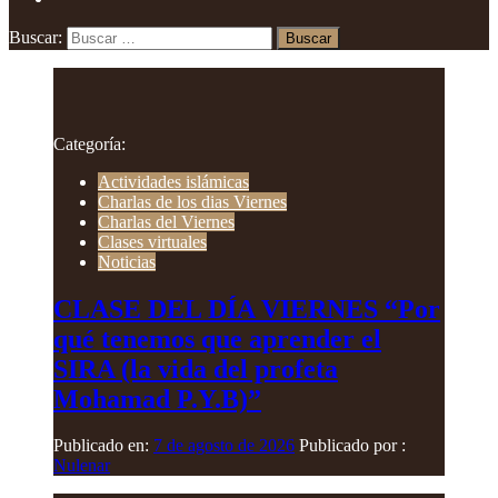
Buscar:
Categoría:
Actividades islámicas
Charlas de los dias Viernes
Charlas del Viernes
Clases virtuales
Noticias
CLASE DEL DÍA VIERNES “Por
qué tenemos que aprender el
SIRA (la vida del profeta
Mohamad P.Y.B)”
Publicado en:
7 de agosto de 2026
Publicado por :
Nulenar