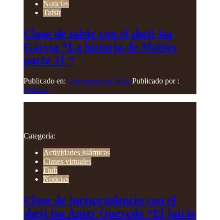
Noticias
Tafsir
Clase de tafsir con el sheij Isa
García “La historia de Moisés
parte 31 “
Publicado en:
6 de agosto de 2026
Publicado por :
Nulenar
Categoría:
Actividades islámicas
Clases virtuales
Fiqh
Noticias
Clase de jurisprudencia con el
sheij Isa Amer Quevedo “El juicio