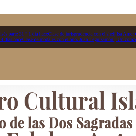
oisés parte 31 “
1 día hace
Clase de jurisprudencia con el sheij Isa Ame
.
4 días hace
Clase de modales con el hno. Juan Leguizamón |”Un coraz