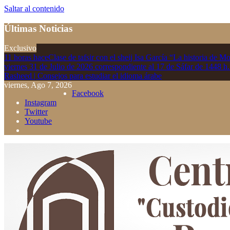
Saltar al contenido
Últimas Noticias
Exclusivo
11 horas hace
Clase de tafsir con el sheij Isa García “La historia de M
viernes 31 de Julio de 2026 correspondiente al 17 de Sáfar de 1448 h
Rasheed | Consejos para estudiar el idioma árabe
viernes, Ago 7, 2026
Facebook
Instagram
Twitter
Youtube