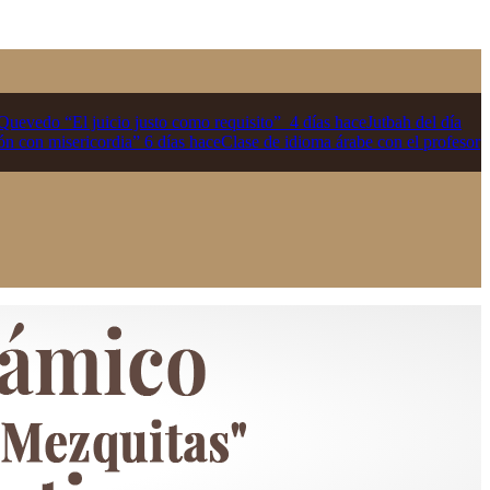
r Quevedo “El juicio justo como requisito”
4 días hace
Jutbah del día
ón con misericordia”
6 días hace
Clase de idioma árabe con el profesor