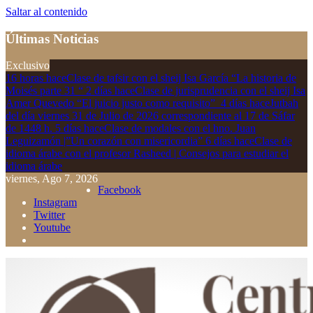
Saltar al contenido
Últimas Noticias
Exclusivo
16 horas hace
Clase de tafsir con el sheij Isa García “La historia de
Moisés parte 31 “
2 días hace
Clase de jurisprudencia con el sheij Isa
Amer Quevedo “El juicio justo como requisito”
4 días hace
Jutbah
del día viernes 31 de Julio de 2026 correspondiente al 17 de Sáfar
de 1448 h.
5 días hace
Clase de modales con el hno. Juan
Leguizamón |”Un corazón con misericordia”
6 días hace
Clase de
idioma árabe con el profesor Rasheed | Consejos para estudiar el
idioma árabe
viernes, Ago 7, 2026
Facebook
Instagram
Twitter
Youtube