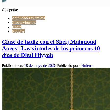
Categoría:
Actividades islámicas
Clases virtuales
Hadiz
Noticias
Clase de hadiz con el Sheij Mahmoud
Anees | Las virtudes de los primeros 10
días de Dhul Hiyyah
Publicado en:
19 de mayo de 2026
Publicado por :
Nulenar