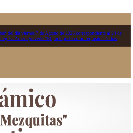
tbah del día viernes 7 de Agosto de 2026 correspondiente al 24 de
 sheij Isa Amer Quevedo “El juicio justo como requisito”
5 días