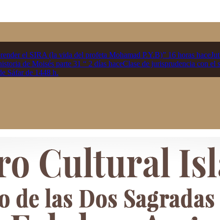
der el SIRA (la vida del profeta Mohamad P.Y.B)”
16 horas hace
Ju
 historia de Moisés parte 31 “
2 días hace
Clase de jurisprudencia con el
de Sáfar de 1448 h.