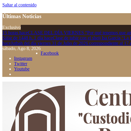
Saltar al contenido
Últimas Noticias
Exclusivo
15 horas hace
CLASE DEL DÍA VIERNES “Por qué tenemos que apren
Sáfar de 1448 h.
1 día hace
Clase de tafsir con el sheij Isa García “La
hace
Jutbah del día viernes 31 de Julio de 2026 correspondiente al 17 
sábado, Ago 8, 2026
Facebook
Instagram
Twitter
Youtube