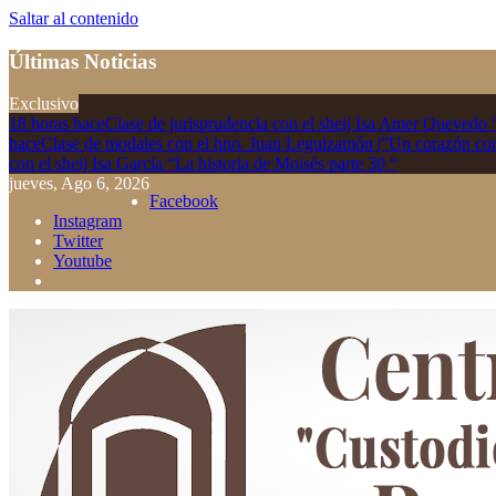
Saltar al contenido
Últimas Noticias
Exclusivo
18 horas hace
Clase de jurisprudencia con el sheij Isa Amer Quevedo 
hace
Clase de modales con el hno. Juan Leguizamón |”Un corazón co
con el sheij Isa García “La historia de Moisés parte 30 “
jueves, Ago 6, 2026
Facebook
Instagram
Twitter
Youtube