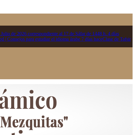
e Julio de 2026 correspondiente al 17 de Sáfar de 1448 h.
4 días
ed | Consejos para estudiar el idioma árabe
7 días hace
Clase de Tafsir