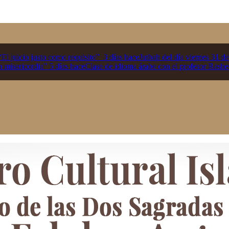
“El juicio justo como requisito”
3 días hace
Jutbah del día viernes 31 d
n misericordia”
5 días hace
Clase de idioma árabe con el profesor Rashe