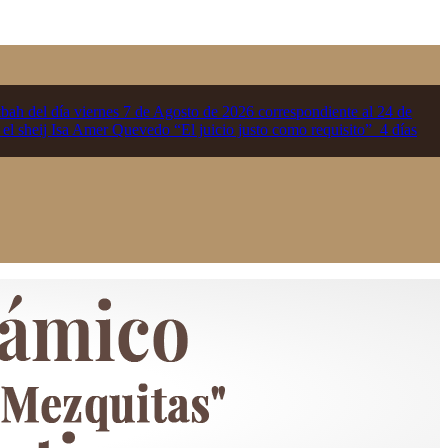
tbah del día viernes 7 de Agosto de 2026 correspondiente al 24 de
 el sheij Isa Amer Quevedo “El juicio justo como requisito”
4 días