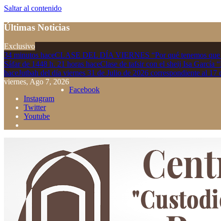
Saltar al contenido
Últimas Noticias
Exclusivo
34 minutos hace
CLASE DEL DÍA VIERNES “Por qué tenemos que apr
Sáfar de 1448 h.
21 horas hace
Clase de tafsir con el sheij Isa García
hace
Jutbah del día viernes 31 de Julio de 2026 correspondiente al 17 
viernes, Ago 7, 2026
Facebook
Instagram
Twitter
Youtube