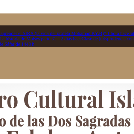
ender el SIRA (la vida del profeta Mohamad P.Y.B)”
1 hora hace
Ju
 “La historia de Moisés parte 31 “
2 días hace
Clase de jurisprudencia con
de Sáfar de 1448 h.