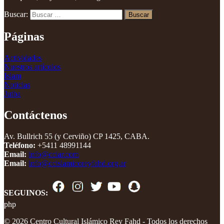
Buscar:
Páginas
Actividades
Nuestros artículos
Islam
Noticias
Jutba
Contáctenos
Av. Bullrich 55 (y Cerviño) CP 1425, CABA.
Teléfono:
+5411 48991144
Email:
info@cciar.com
Email:
info@ccislamicoreyfahd.org.ar
SEGUINOS:
php
© 2026 Centro Cultural Islámico Rey Fahd - Todos los derechos