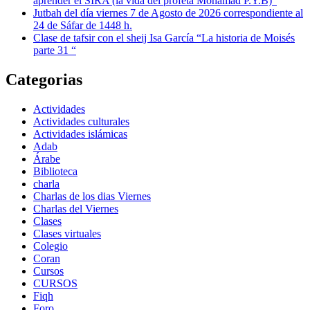
aprender el SIRA (la vida del profeta Mohamad P.Y.B)”
Jutbah del día viernes 7 de Agosto de 2026 correspondiente al
24 de Sáfar de 1448 h.
Clase de tafsir con el sheij Isa García “La historia de Moisés
parte 31 “
Categorias
Actividades
Actividades culturales
Actividades islámicas
Adab
Árabe
Biblioteca
charla
Charlas de los dias Viernes
Charlas del Viernes
Clases
Clases virtuales
Colegio
Coran
Cursos
CURSOS
Fiqh
Foro