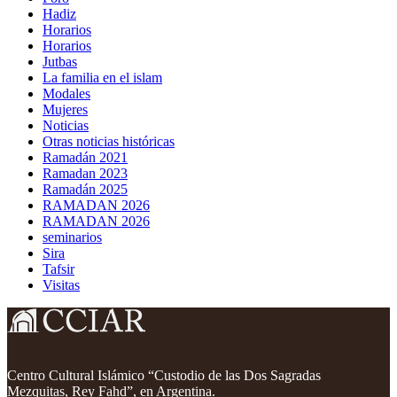
Hadiz
Horarios
Horarios
Jutbas
La familia en el islam
Modales
Mujeres
Noticias
Otras noticias históricas
Ramadán 2021
Ramadan 2023
Ramadán 2025
RAMADAN 2026
RAMADAN 2026
seminarios
Sira
Tafsir
Visitas
Centro Cultural Islámico “Custodio de las Dos Sagradas
Mezquitas, Rey Fahd”, en Argentina.