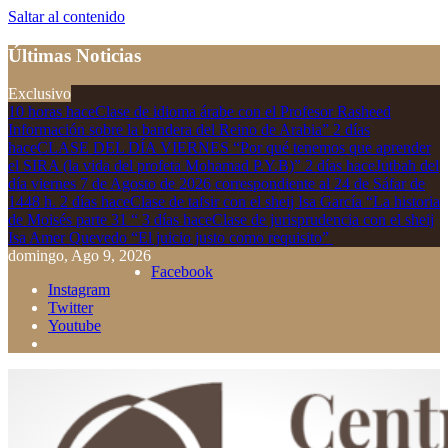
Saltar al contenido
Últimas Noticias
Exclusivo
10 horas hace
Clase de idioma árabe con el Profesor Rasheed
Información sobre la bandera del Reino de Arabia”
2 días
hace
CLASE DEL DÍA VIERNES “Por qué tenemos que aprender
el SIRA (la vida del profeta Mohamad P.Y.B)”
2 días hace
Jutbah del
día viernes 7 de Agosto de 2026 correspondiente al 24 de Sáfar de
1448 h.
2 días hace
Clase de tafsir con el sheij Isa García “La historia
de Moisés parte 31 “
3 días hace
Clase de jurisprudencia con el sheij
Isa Amer Quevedo “El juicio justo como requisito”
domingo, Ago 9, 2026
Facebook
Instagram
Twitter
Youtube