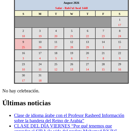
August 2026
Safar - Rabi'ul Awal 1448
S
M
T
W
T
F
S
1
17
2
3
4
5
6
7
8
18
19
20
21
22
23
24
9
10
11
12
13
14
15
25
26
27
28
29
1
2
16
17
18
19
20
21
22
3
4
5
6
7
8
9
23
24
25
26
27
28
29
10
11
12
13
14
15
16
30
31
17
18
No hay celebración.
Últimas noticias
Clase de idioma árabe con el Profesor Rasheed Información
sobre la bandera del Reino de Arabia”
CLASE DEL DÍA VIERNES “Por qué tenemos que