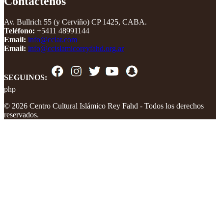
Contáctenos
Av. Bullrich 55 (y Cerviño) CP 1425, CABA.
Teléfono:
+5411 48991144
Email:
info@cciar.com
Email:
info@ccislamicoreyfahd.org.ar
SEGUINOS:
php
© 2026 Centro Cultural Islámico Rey Fahd - Todos los derechos
reservados.