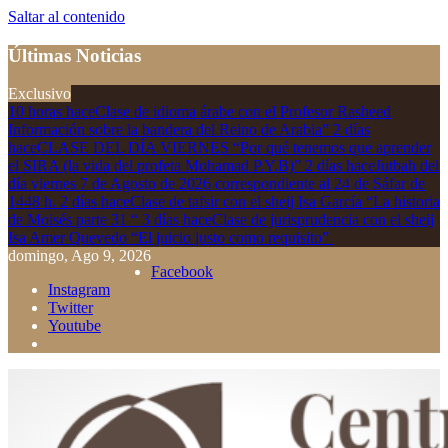
Saltar al contenido
Últimas Noticias
Exclusivo
10 horas hace
Clase de idioma árabe con el Profesor Rasheed
Información sobre la bandera del Reino de Arabia”
2 días
hace
CLASE DEL DÍA VIERNES “Por qué tenemos que aprender
el SIRA (la vida del profeta Mohamad P.Y.B)”
2 días hace
Jutbah del
día viernes 7 de Agosto de 2026 correspondiente al 24 de Sáfar de
1448 h.
2 días hace
Clase de tafsir con el sheij Isa García “La historia
de Moisés parte 31 “
3 días hace
Clase de jurisprudencia con el sheij
Isa Amer Quevedo “El juicio justo como requisito”
domingo, Ago 9, 2026
Facebook
Instagram
Twitter
Youtube