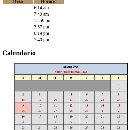
Rezo
Horario
Fajr
6:14 am
Sunrise
7:40 am
Zuhr
12:59 pm
Asr
3:57 pm
Maghrib
6:19 pm
Isha
7:40 pm
Calendario
August 2026
Safar - Rabi'ul Awal 1448
S
M
T
W
T
F
S
1
17
2
3
4
5
6
7
8
18
19
20
21
22
23
24
9
10
11
12
13
14
15
25
26
27
28
29
1
2
16
17
18
19
20
21
22
3
4
5
6
7
8
9
23
24
25
26
27
28
29