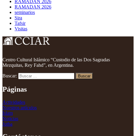
RAMADAN 2026
RAMADAN 2026
seminarios
Sira
Tafsir
Visitas
Centro Cultural Islámico “Custodio de las Dos Sagradas
Mezquitas, Rey Fahd”, en Argentina.
Buscar:
Páginas
Actividades
Nuestros artículos
Islam
Noticias
Jutba