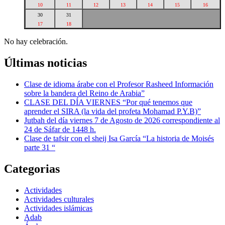
10
11
12
13
14
15
16
30
31
17
18
No hay celebración.
Últimas noticias
Clase de idioma árabe con el Profesor Rasheed Información
sobre la bandera del Reino de Arabia”
CLASE DEL DÍA VIERNES “Por qué tenemos que
aprender el SIRA (la vida del profeta Mohamad P.Y.B)”
Jutbah del día viernes 7 de Agosto de 2026 correspondiente al
24 de Sáfar de 1448 h.
Clase de tafsir con el sheij Isa García “La historia de Moisés
parte 31 “
Categorias
Actividades
Actividades culturales
Actividades islámicas
Adab