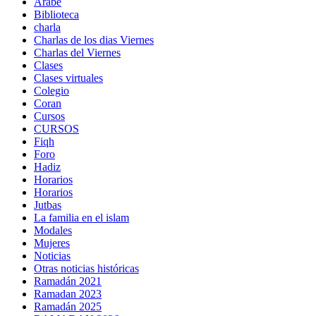
Árabe
Biblioteca
charla
Charlas de los dias Viernes
Charlas del Viernes
Clases
Clases virtuales
Colegio
Coran
Cursos
CURSOS
Fiqh
Foro
Hadiz
Horarios
Horarios
Jutbas
La familia en el islam
Modales
Mujeres
Noticias
Otras noticias históricas
Ramadán 2021
Ramadan 2023
Ramadán 2025