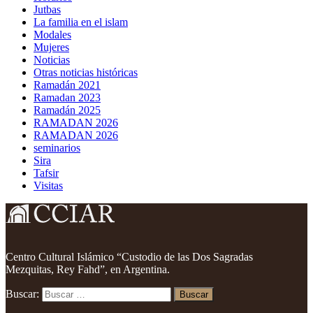
Jutbas
La familia en el islam
Modales
Mujeres
Noticias
Otras noticias históricas
Ramadán 2021
Ramadan 2023
Ramadán 2025
RAMADAN 2026
RAMADAN 2026
seminarios
Sira
Tafsir
Visitas
Centro Cultural Islámico “Custodio de las Dos Sagradas
Mezquitas, Rey Fahd”, en Argentina.
Buscar: