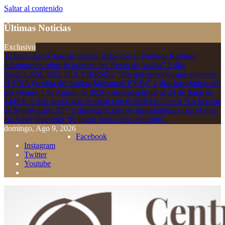
Saltar al contenido
Últimas Noticias
Exclusivo
12 horas hace
Clase de idioma árabe con el Profesor Rasheed
Información sobre la bandera del Reino de Arabia”
2 días
hace
CLASE DEL DÍA VIERNES “Por qué tenemos que aprender
el SIRA (la vida del profeta Mohamad P.Y.B)”
2 días hace
Jutbah del
día viernes 7 de Agosto de 2026 correspondiente al 24 de Sáfar de
1448 h.
2 días hace
Clase de tafsir con el sheij Isa García “La historia
de Moisés parte 31 “
3 días hace
Clase de jurisprudencia con el sheij
Isa Amer Quevedo “El juicio justo como requisito”
domingo, Ago 9, 2026
Facebook
Instagram
Twitter
Youtube