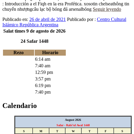
: Introducción a el Fiqh en la era Profética. xosotin chelseathông tin
chuyển nhượngcâu lạc bộ bóng đá arsenalbóng
Seguir leyendo
Publicado en:
26 de abril de 2021
Publicado por :
Centro Cultural
Islámico República Argentina
Salat times 9 de agosto de 2026
24 Safar 1448
Rezo
Horario
Fajr
6:14 am
Sunrise
7:40 am
Zuhr
12:59 pm
Asr
3:57 pm
Maghrib
6:19 pm
Isha
7:40 pm
Calendario
August 2026
Safar - Rabi'ul Awal 1448
S
M
T
W
T
F
S