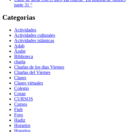
parte 31 “
Categorias
Actividades
Actividades culturales
Actividades islámicas
Adab
Árabe
Biblioteca
charla
Charlas de los dias Viernes
Charlas del Viernes
Clases
Clases virtuales
Colegio
Coran
CURSOS
Cursos
Fiqh
Foro
Hadiz
Horarios
Horarios