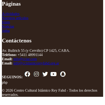
Páginas
Actividades
Nuestros artículos
Islam
Noticias
Jutba
Contáctenos
Av. Bullrich 55 (y Cerviño) CP 1425, CABA.
Teléfono:
+5411 48991144
Email:
info@cciar.com
Email:
info@ccislamicoreyfahd.org.ar
SEGUINOS:
php
© 2026 Centro Cultural Islámico Rey Fahd - Todos los derechos
reservados.