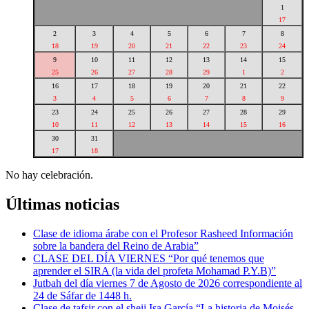
1
17
2
3
4
5
6
7
8
18
19
20
21
22
23
24
9
10
11
12
13
14
15
25
26
27
28
29
1
2
16
17
18
19
20
21
22
3
4
5
6
7
8
9
23
24
25
26
27
28
29
10
11
12
13
14
15
16
30
31
17
18
No hay celebración.
Últimas noticias
Clase de idioma árabe con el Profesor Rasheed Información
sobre la bandera del Reino de Arabia”
CLASE DEL DÍA VIERNES “Por qué tenemos que
aprender el SIRA (la vida del profeta Mohamad P.Y.B)”
Jutbah del día viernes 7 de Agosto de 2026 correspondiente al
24 de Sáfar de 1448 h.
Clase de tafsir con el sheij Isa García “La historia de Moisés