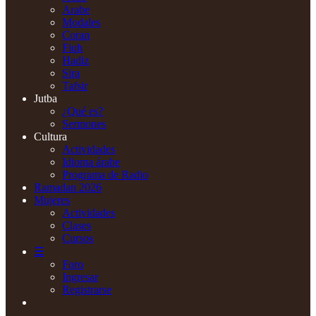
Arabe
Modales
Coran
Fiqh
Hadiz
Sira
Tafsir
Jutba
¿Qué es?
Sermones
Cultura
Actividades
Idioma árabe
Programa de Radio
Ramadan 2026
Mujeres
Actividades
Clases
Cursos
☰
Foro
Ingresar
Registrarse