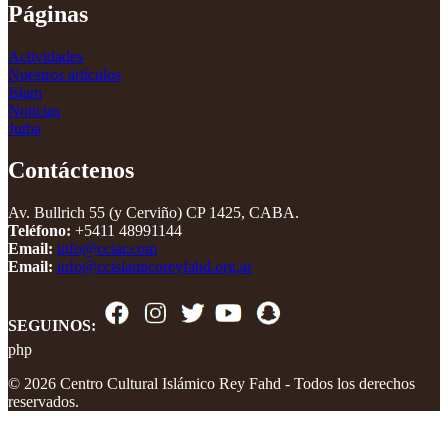
Páginas
Actividades
Nuestros artículos
Islam
Noticias
Jutba
Contáctenos
Av. Bullrich 55 (y Cerviño) CP 1425, CABA.
Teléfono:
+5411 48991144
Email:
info@cciar.com
Email:
info@ccislamicoreyfahd.org.ar
SEGUINOS:
php
© 2026 Centro Cultural Islámico Rey Fahd - Todos los derechos
reservados.