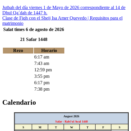
Jutbah del día viernes 1 de Mayo de 2026 correspondiente al 14 de
Dhul Qa´dah de 1447 h.
Clase de Fiqh con el Sheij Isa Amer Quevedo | Requisitos para el
matrimonio
Salat times 6 de agosto de 2026
21 Safar 1448
Rezo
Horario
Fajr
6:17 am
Sunrise
7:43 am
Zuhr
12:59 pm
Asr
3:55 pm
Maghrib
6:17 pm
Isha
7:38 pm
Calendario
August 2026
Safar - Rabi'ul Awal 1448
S
M
T
W
T
F
S