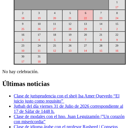
1
17
2
3
4
5
6
7
8
18
19
20
21
22
23
24
9
10
11
12
13
14
15
25
26
27
28
29
1
2
16
17
18
19
20
21
22
3
4
5
6
7
8
9
23
24
25
26
27
28
29
10
11
12
13
14
15
16
30
31
17
18
No hay celebración.
Últimas noticias
Clase de jurisprudencia con el sheij Isa Amer Quevedo “El
juicio justo como requisito”
Jutbah del día viernes 31 de Julio de 2026 correspondiente al
17 de Sáfar de 1448 h.
Clase de modales con el hno. Juan Leguizamón |”Un corazón
con misericordia”
Clase de idioma árabe con el profesor Rasheed | Consejos