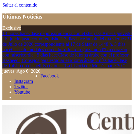
Saltar al contenido
Últimas Noticias
Exclusivo
13 horas hace
Clase de jurisprudencia con el sheij Isa Amer Quevedo
“El juicio justo como requisito”
3 días hace
Jutbah del día viernes 31
de Julio de 2026 correspondiente al 17 de Sáfar de 1448 h.
3 días
hace
Clase de modales con el hno. Juan Leguizamón |”Un corazón
con misericordia”
5 días hace
Clase de idioma árabe con el profesor
Rasheed | Consejos para estudiar el idioma árabe
7 días hace
Clase
de Tafsir con el sheij Isa García “La historia de Moisés parte 30 “
jueves, Ago 6, 2026
Facebook
Instagram
Twitter
Youtube