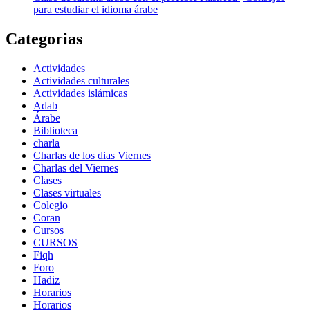
para estudiar el idioma árabe
Categorias
Actividades
Actividades culturales
Actividades islámicas
Adab
Árabe
Biblioteca
charla
Charlas de los dias Viernes
Charlas del Viernes
Clases
Clases virtuales
Colegio
Coran
Cursos
CURSOS
Fiqh
Foro
Hadiz
Horarios
Horarios