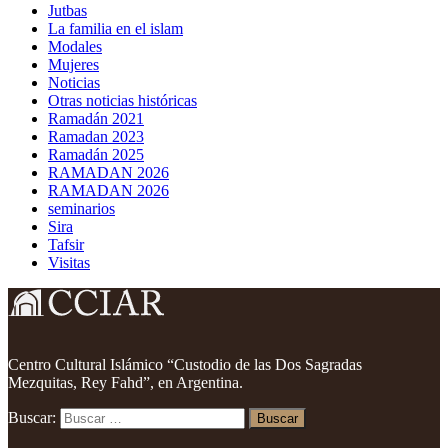
Jutbas
La familia en el islam
Modales
Mujeres
Noticias
Otras noticias históricas
Ramadán 2021
Ramadan 2023
Ramadán 2025
RAMADAN 2026
RAMADAN 2026
seminarios
Sira
Tafsir
Visitas
Centro Cultural Islámico “Custodio de las Dos Sagradas
Mezquitas, Rey Fahd”, en Argentina.
Buscar: