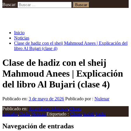
Buscar:
Inicio
Noticias
Clase de hadiz con el sheij Mahmoud Anees | Explicación del
libro Al Bujari (clase 4)
Clase de hadiz con el sheij
Mahmoud Anees | Explicación
del libro Al Bujari (clase 4)
Publicado en:
3 de mayo de 2026
Publicado por :
Nulenar
Publicado en:
Actividades islámicas
,
Clases
virtuales
,
Hadiz
,
Noticias
Etiquetado :
Clases
,
hadith
,
hadiz
Navegación de entradas