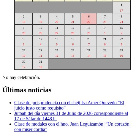
1
17
2
3
4
5
6
7
8
18
19
20
21
22
23
24
9
10
11
12
13
14
15
25
26
27
28
29
1
2
16
17
18
19
20
21
22
3
4
5
6
7
8
9
23
24
25
26
27
28
29
10
11
12
13
14
15
16
30
31
17
18
No hay celebración.
Últimas noticias
Clase de jurisprudencia con el sheij Isa Amer Quevedo “El
juicio justo como requisito”
Jutbah del día viernes 31 de Julio de 2026 correspondiente al
17 de Sáfar de 1448 h.
Clase de modales con el hno. Juan Leguizamón |”Un corazón
con misericordia”