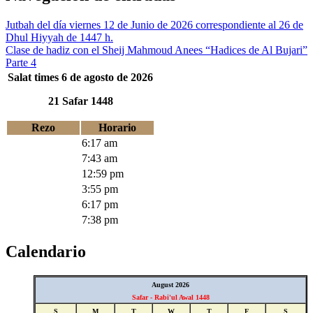
Jutbah del día viernes 12 de Junio de 2026 correspondiente al 26 de
Dhul Hiyyah de 1447 h.
Clase de hadiz con el Sheij Mahmoud Anees “Hadices de Al Bujari”
Parte 4
Salat times 6 de agosto de 2026
21 Safar 1448
Rezo
Horario
Fajr
6:17 am
Sunrise
7:43 am
Zuhr
12:59 pm
Asr
3:55 pm
Maghrib
6:17 pm
Isha
7:38 pm
Calendario
August 2026
Safar - Rabi'ul Awal 1448
S
M
T
W
T
F
S