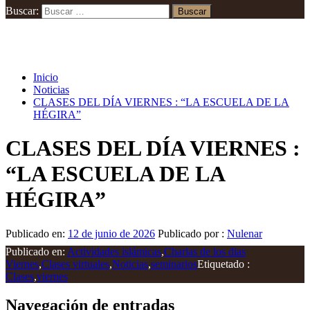
Buscar:
Inicio
Noticias
CLASES DEL DÍA VIERNES : “LA ESCUELA DE LA
HÉGIRA”
CLASES DEL DÍA VIERNES :
“LA ESCUELA DE LA
HÉGIRA”
Publicado en:
12 de junio de 2026
Publicado por :
Nulenar
Publicado en:
Actividades islámicas
,
Charlas de los dias
Viernes
,
Clases virtuales
,
Noticias
,
seminarios
Etiquetado :
Clases
,
viernes
Navegación de entradas