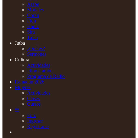
Arabe
Modales
Coran
Fiqh
Hadiz
Sira
Tafsir
Jutba
¿Qué es?
Sermones
Cultura
Actividades
Idioma árabe
Programa de Radio
Ramadan 2026
Mujeres
Actividades
Clases
Cursos
☰
Foro
Ingresar
Registrarse