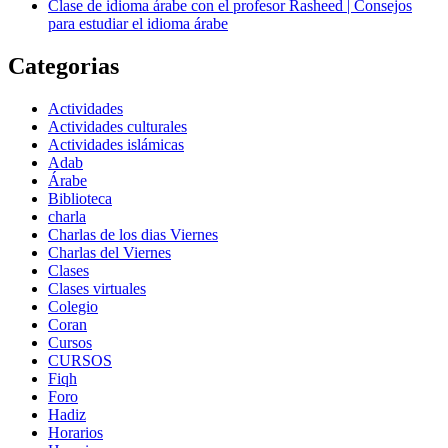
Clase de idioma árabe con el profesor Rasheed | Consejos
para estudiar el idioma árabe
Categorias
Actividades
Actividades culturales
Actividades islámicas
Adab
Árabe
Biblioteca
charla
Charlas de los dias Viernes
Charlas del Viernes
Clases
Clases virtuales
Colegio
Coran
Cursos
CURSOS
Fiqh
Foro
Hadiz
Horarios