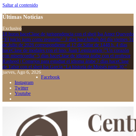
Saltar al contenido
Últimas Noticias
Exclusivo
18 horas hace
Clase de jurisprudencia con el sheij Isa Amer Quevedo
“El juicio justo como requisito”
3 días hace
Jutbah del día viernes 31
de Julio de 2026 correspondiente al 17 de Sáfar de 1448 h.
4 días
hace
Clase de modales con el hno. Juan Leguizamón |”Un corazón
con misericordia”
5 días hace
Clase de idioma árabe con el profesor
Rasheed | Consejos para estudiar el idioma árabe
7 días hace
Clase
de Tafsir con el sheij Isa García “La historia de Moisés parte 30 “
jueves, Ago 6, 2026
Facebook
Instagram
Twitter
Youtube