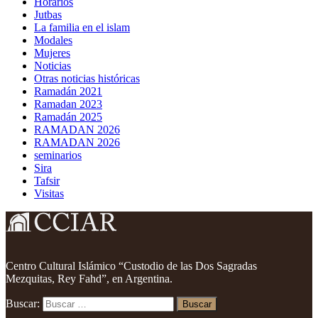
Horarios
Jutbas
La familia en el islam
Modales
Mujeres
Noticias
Otras noticias históricas
Ramadán 2021
Ramadan 2023
Ramadán 2025
RAMADAN 2026
RAMADAN 2026
seminarios
Sira
Tafsir
Visitas
Centro Cultural Islámico “Custodio de las Dos Sagradas
Mezquitas, Rey Fahd”, en Argentina.
Buscar: